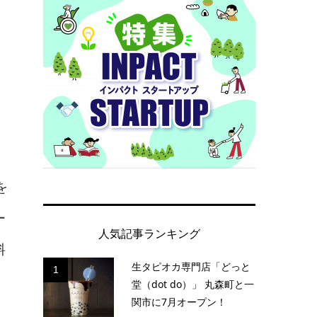
月
を
ー
人気記事ランキング
料
生タピオカ専門店「どっと
1
堂（dot do）」 丸森町と一
関市に7月オープン！