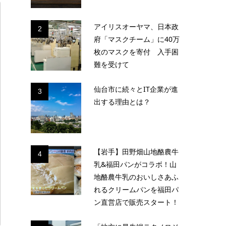
アイリスオーヤマ、日本政
2
府「マスクチーム」に40万
枚のマスクを寄付 入手困
難を受けて
仙台市に続々とIT企業が進
3
出する理由とは？
【岩手】田野畑山地酪農牛
4
乳&福田パンがコラボ！山
地酪農牛乳のおいしさあふ
れるクリームパンを福田パ
ン直営店で販売スタート！