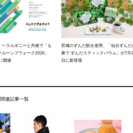
、ヘラルボニーと共催で「も
宮城のずんだ餡を使用、「仙台ずんだ
ルーシブウォーク2026」
奏で ずんだスティックバウム」が7月2
日に開催
日に新登場
関連記事一覧