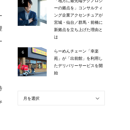
「地方に最先端テクノロジ
5
ーの拠点を」コンサルティ
ング企業アクセンチュアが
ー
宮城・仙台／群馬・前橋に
理
新拠点を立ち上げた理由と
は
ー
らーめんチェーン「幸楽
6
苑」が「出前館」を利用し
たデリバリーサービスを開
始
待
月を選択
み