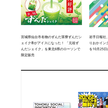
宮城県仙台市名物のずんだ茶寮ずんだシ
岩手日報社
ェイク®がアイスになった！ 「元祖ず
りおかインク
んだシェイク」を東北6県のローソンで
を10月25
限定販売