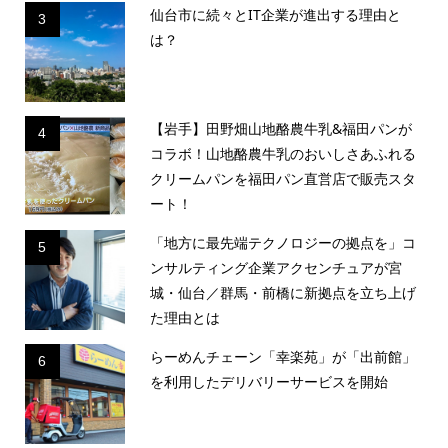
仙台市に続々とIT企業が進出する理由と
3
は？
【岩手】田野畑山地酪農牛乳&福田パンが
4
コラボ！山地酪農牛乳のおいしさあふれる
クリームパンを福田パン直営店で販売スタ
ート！
「地方に最先端テクノロジーの拠点を」コ
5
ンサルティング企業アクセンチュアが宮
城・仙台／群馬・前橋に新拠点を立ち上げ
た理由とは
らーめんチェーン「幸楽苑」が「出前館」
6
を利用したデリバリーサービスを開始