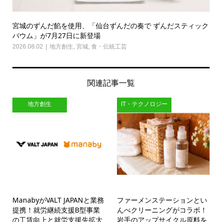
宮城のずんだ餡を使用、「仙台ずんだの奏で ずんだスティック
バウム」が7月27日に新登場
2026.08.02
地方創生
,
宮城
,
食・伝統工芸
関連記事一覧
地方創生
IT・テクノロジー
ManabyがVALT JAPANと業務
ファーメンステーションとい
提携！就労継続支援B型事業
んべクリーニングがコラボ！
の工賃向上と就労支援先拡大
岩手のアップサイクル原料を