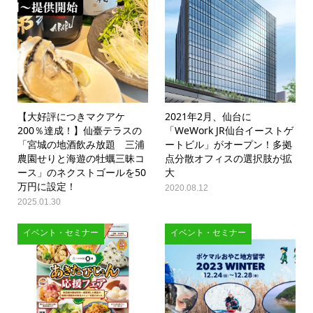
【大好評につきマクアケ
2021年2月、仙台に
200％達成！】仙臺テラスの
「WeWork JR仙台イーストゲ
「宮城の地酒飲み放題 三浦
ートビル」がオープン！多拠
農園せりと海遊の牡蠣三昧コ
点分散オフィスの選択肢が拡
ース」のネクストゴールを50
大
万円に設定！
2020.08.12
2025.01.30
イベント・セミナー
イベント・セミナー