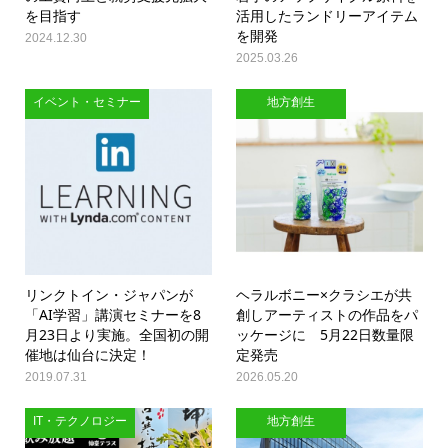
を目指す
活用したランドリーアイテム
を開発
2024.12.30
2025.03.26
イベント・セミナー
地方創生
リンクトイン・ジャパンが
ヘラルボニー×クラシエが共
「AI学習」講演セミナーを8
創しアーティストの作品をパ
月23日より実施。全国初の開
ッケージに 5月22日数量限
催地は仙台に決定！
定発売
2019.07.31
2026.05.20
IT・テクノロジー
地方創生