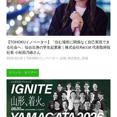
【TOHOKUイノベーター】「住む場所に関係なく自己実現でき
る社会へ」仙台出身の学生起業家｜株式会社Raccot 代表取締役
社長 小松田乃維さん
2025.02.10
TOHOKUイノベーター
,
企画
,
地方創生
,
宮城
イベント・セミナー