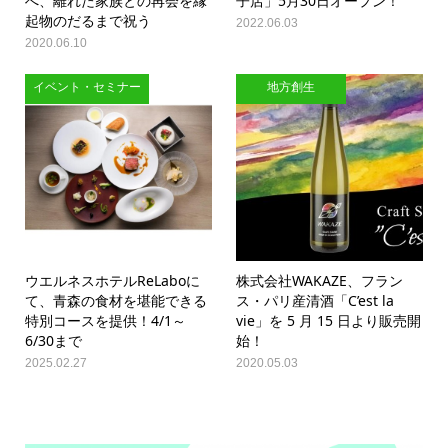
へ、離れた家族との再会を縁
子店」5月30日オープン！
起物のだるまで祝う
2022.06.03
2020.06.10
イベント・セミナー
地方創生
ウエルネスホテルReLaboに
株式会社WAKAZE、フラン
て、青森の食材を堪能できる
ス・パリ産清酒「C’est la
特別コースを提供！4/1～
vie」を 5 月 15 日より販売開
6/30まで
始！
2025.02.27
2020.05.03