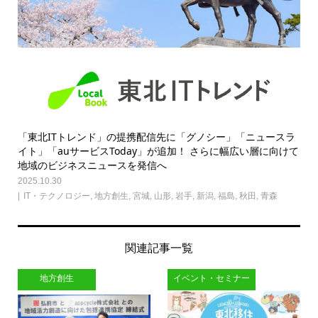
「東北ITトレンド」の提携配信先に「グノシー」「ニュースラ
イト」「auサービスToday」が追加！ さらに幅広い層に向けて
地域のビジネスニュースを発信へ
2025.10.30
IT・テクノロジー
,
地方創生
,
宮城
,
山形
,
岩手
,
新潟
,
福島
,
秋田
,
青森
関連記事一覧
地方創生
イベント・セミナー