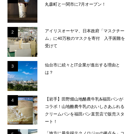
丸森町と一関市に7月オープン！
アイリスオーヤマ、日本政府「マスクチー
2
ム」に40万枚のマスクを寄付 入手困難を
受けて
仙台市に続々とIT企業が進出する理由と
3
は？
【岩手】田野畑山地酪農牛乳&福田パンが
4
コラボ！山地酪農牛乳のおいしさあふれる
クリームパンを福田パン直営店で販売スタ
ート！
「地方に最先端テクノロジーの拠点を」コ