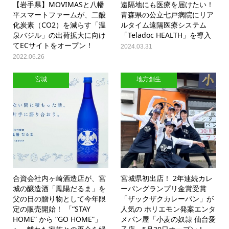
【岩手県】MOVIMASと八幡
遠隔地にも医療を届けたい！
平スマートファームが、二酸
青森県の公立七戸病院にリア
化炭素（CO2）を減らす「温
ルタイム遠隔医療システム
泉バジル」の出荷拡大に向け
「Teladoc HEALTH」を導入
てECサイトをオープン！
2024.03.31
2022.06.26
宮城
地方創生
合資会社内ヶ崎酒造店が、宮
宮城県初出店！ 2年連続カレ
城の醸造酒「鳳陽だるま」を
ーパングランプリ金賞受賞
父の日の贈り物として今年限
「ザックザクカレーパン」が
定の販売開始！ 「“STAY
人気の ホリエモン発案エンタ
HOME” から “GO HOME”」
メパン屋「小麦の奴隷 仙台愛