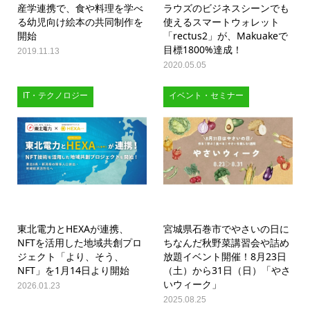
産学連携で、食や料理を学べ
ラウズのビジネスシーンでも
る幼児向け絵本の共同制作を
使えるスマートウォレット
開始
「rectus2」が、Makuakeで
目標1800%達成！
2019.11.13
2020.05.05
IT・テクノロジー
イベント・セミナー
東北電力とHEXAが連携、
宮城県石巻市でやさいの日に
NFTを活用した地域共創プロ
ちなんだ秋野菜講習会や詰め
ジェクト「より、そう、
放題イベント開催！8月23日
NFT」を1月14日より開始
（土）から31日（日）「やさ
いウィーク」
2026.01.23
2025.08.25