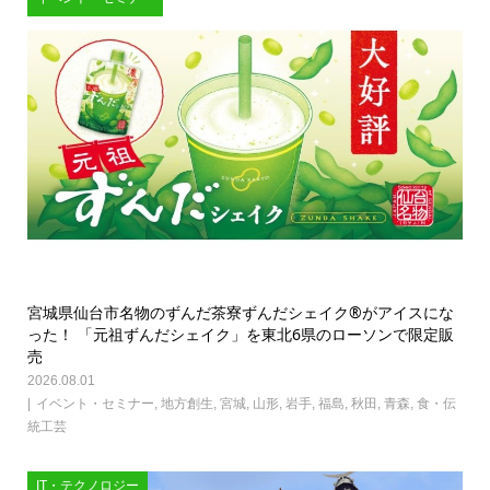
宮城県仙台市名物のずんだ茶寮ずんだシェイク®がアイスにな
った！ 「元祖ずんだシェイク」を東北6県のローソンで限定販
売
2026.08.01
イベント・セミナー
,
地方創生
,
宮城
,
山形
,
岩手
,
福島
,
秋田
,
青森
,
食・伝
統工芸
IT・テクノロジー