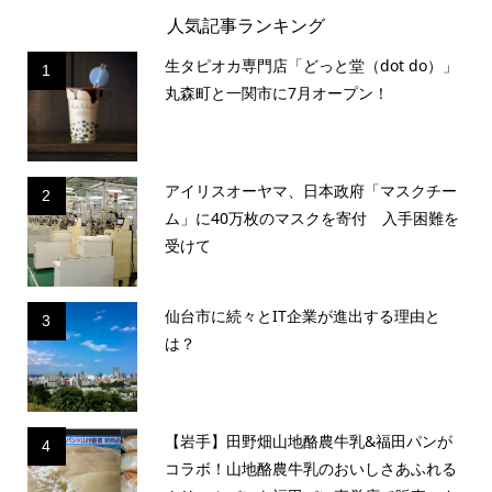
人気記事ランキング
生タピオカ専門店「どっと堂（dot do）」
1
丸森町と一関市に7月オープン！
アイリスオーヤマ、日本政府「マスクチー
2
ム」に40万枚のマスクを寄付 入手困難を
受けて
仙台市に続々とIT企業が進出する理由と
3
は？
【岩手】田野畑山地酪農牛乳&福田パンが
4
コラボ！山地酪農牛乳のおいしさあふれる