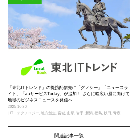
「東北ITトレンド」の提携配信先に「グノシー」「ニュースラ
イト」「auサービスToday」が追加！ さらに幅広い層に向けて
地域のビジネスニュースを発信へ
2025.10.30
IT・テクノロジー
,
地方創生
,
宮城
,
山形
,
岩手
,
新潟
,
福島
,
秋田
,
青森
関連記事一覧