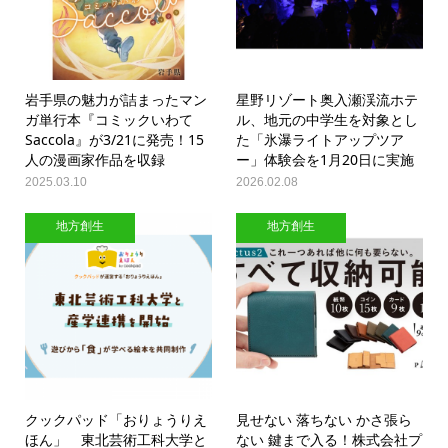
岩手県の魅力が詰まったマン
星野リゾート奥入瀬渓流ホテ
ガ単行本『コミックいわて
ル、地元の中学生を対象とし
Saccola』が3/21に発売！15
た「氷瀑ライトアップツア
人の漫画家作品を収録
ー」体験会を1月20日に実施
2025.03.10
2026.02.08
地方創生
地方創生
クックパッド「おりょうりえ
見せない 落ちない かさ張ら
ほん」 東北芸術工科大学と
ない 鍵まで入る！株式会社プ