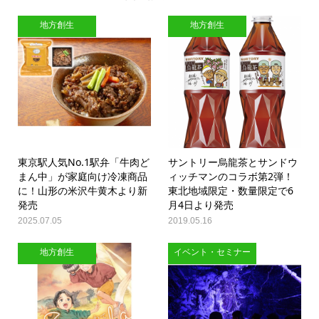
地方創生
地方創生
東京駅人気No.1駅弁「牛肉ど
サントリー烏龍茶とサンドウ
まん中」が家庭向け冷凍商品
ィッチマンのコラボ第2弾！
に！山形の米沢牛黄木より新
東北地域限定・数量限定で6
発売
月4日より発売
2025.07.05
2019.05.16
地方創生
イベント・セミナー