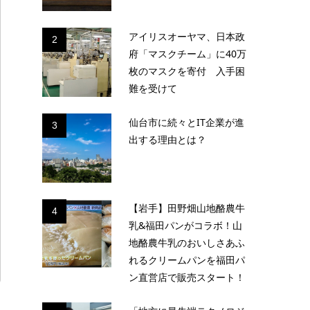
アイリスオーヤマ、日本政
2
府「マスクチーム」に40万
枚のマスクを寄付 入手困
難を受けて
仙台市に続々とIT企業が進
3
出する理由とは？
【岩手】田野畑山地酪農牛
4
乳&福田パンがコラボ！山
地酪農牛乳のおいしさあふ
れるクリームパンを福田パ
ン直営店で販売スタート！