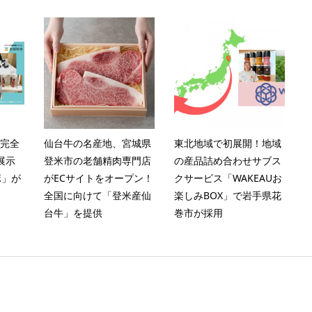
を完全
仙台牛の名産地、宮城県
東北地域で初展開！地域
展示
登米市の老舗精肉専門店
の産品詰め合わせサブス
ボ」が
がECサイトをオープン！
クサービス「WAKEAUお
全国に向けて「登米産仙
楽しみBOX」で岩手県花
台牛」を提供
巻市が採用