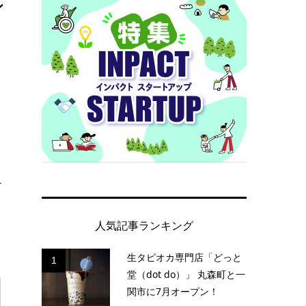
ン
1
人気記事ランキング
生タピオカ専門店「どっと
1
堂（dot do）」 丸森町と一
関市に7月オープン！