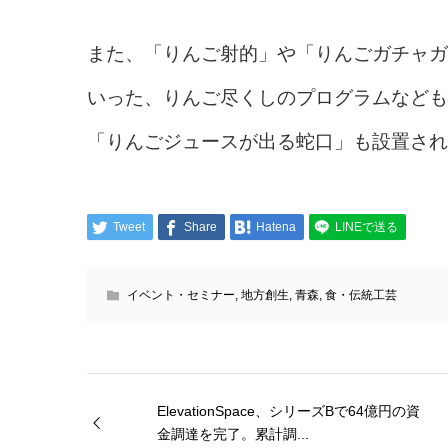
また、「りんご射的」や「りんごガチャガ
いった、りんご尽くしのプログラムなども
「りんごジュースが出る蛇口」も設置され
Tweet
Share
Hatena
LINEで送る
イベント・セミナー
,
地方創生
,
青森
,
食・伝統工芸
ElevationSpace、シリーズBで64億円の資
金調達を完了。累計調...