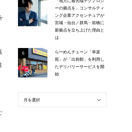
「地方に最先端テクノロジ
5
ーの拠点を」コンサルティ
ング企業アクセンチュアが
を
宮城・仙台／群馬・前橋に
新拠点を立ち上げた理由と
は
らーめんチェーン「幸楽
落
6
苑」が「出前館」を利用し
性
たデリバリーサービスを開
始
月を選択
ご