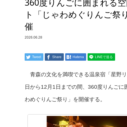
360度りんごに囲まれる
ト「じゃわめぐりんご祭り
催
2026.06.28
Tweet
Share
Hatena
LINEで送る
青森の文化を満喫できる温泉宿「星野リゾー
日から12月1日までの間、360度りんご
わめぐりんご祭り」を開催する。