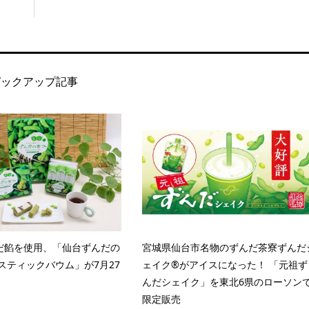
ピックアップ記事
だ餡を使用、「仙台ずんだの
宮城県仙台市名物のずんだ茶寮ずんだ
スティックバウム」が7月27
ェイク®がアイスになった！ 「元祖ず
んだシェイク」を東北6県のローソン
限定販売