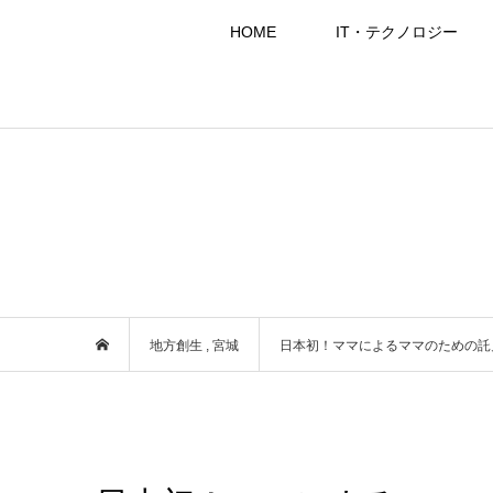
HOME
IT・テクノロジー
地方創生
,
宮城
日本初！ママによるママのための託児