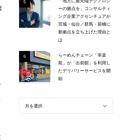
「地方に最先端テクノロジ
5
ほ
ーの拠点を」コンサルティ
ング企業アクセンチュアが
宮城・仙台／群馬・前橋に
新拠点を立ち上げた理由と
は
らーめんチェーン「幸楽
6
苑」が「出前館」を利用し
たデリバリーサービスを開
始
有
力
月を選択
と