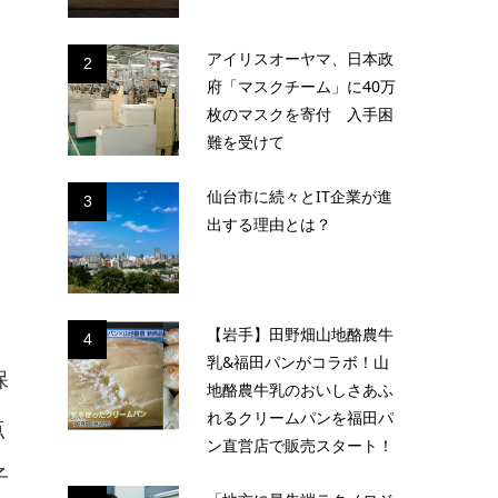
アイリスオーヤマ、日本政
2
府「マスクチーム」に40万
枚のマスクを寄付 入手困
難を受けて
仙台市に続々とIT企業が進
3
出する理由とは？
【岩手】田野畑山地酪農牛
4
乳&福田パンがコラボ！山
保
地酪農牛乳のおいしさあふ
れるクリームパンを福田パ
点
ン直営店で販売スタート！
子