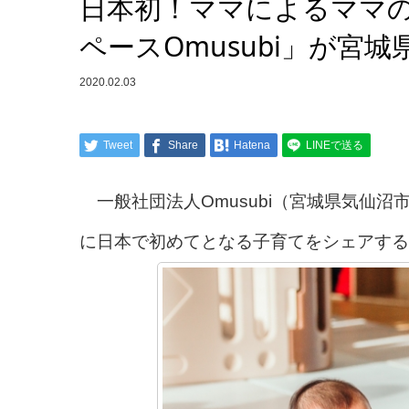
日本初！ママによるママ
ペースOmusubi」が宮
2020.02.03
Tweet
Share
Hatena
LINEで送る
一般社団法人Omusubi（宮城県気仙
に日本で初めてとなる子育てをシェアする