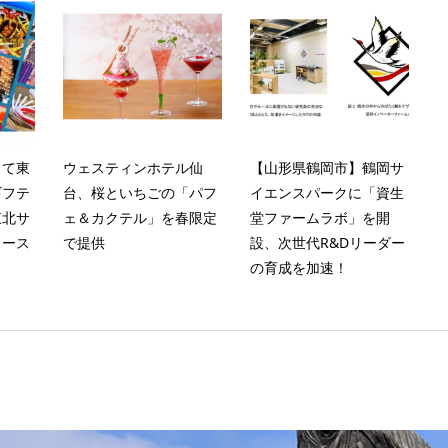
して東
ウェスティンホテル仙
【山形県鶴岡市】鶴岡サ
ギフテ
台、桜といちごの「パフ
イエンスパークに「資生
東北サ
ェ＆カクテル」を春限定
堂ファームラボ」を開
リース
で提供
設、次世代R&Dリーダー
の育成を加速！