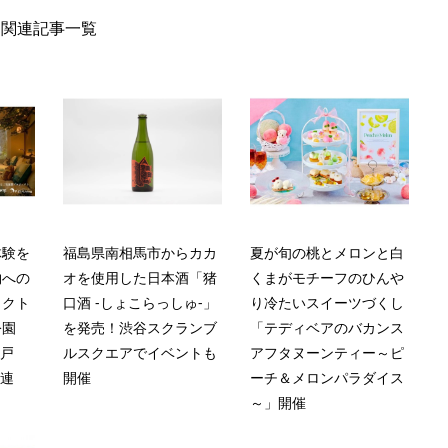
関連記事一覧
体験を
福島県南相馬市からカカ
夏が旬の桃とメロンと白
物への
オを使用した日本酒「猪
くまがモチーフのひんや
ェクト
口酒 -しょこらっしゅ-」
り冷たいスイーツづくし
公園
を発売！渋谷スクランブ
「テディベアのバカンス
志戸
ルスクエアでイベントも
アフタヌーンティー～ピ
が連
開催
ーチ＆メロンパラダイス
～」開催