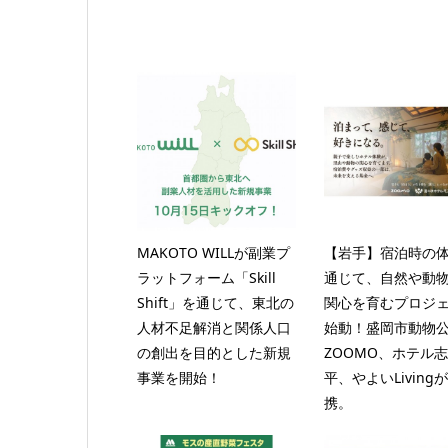
MAKOTO WILLが副業プ
【岩手】宿泊時の
ラットフォーム「Skill
通じて、自然や動
Shift」を通じて、東北の
関心を育むプロジ
人材不足解消と関係人口
始動！盛岡市動物
の創出を目的とした新規
ZOOMO、ホテル
事業を開始！
平、やよいLiving
携。