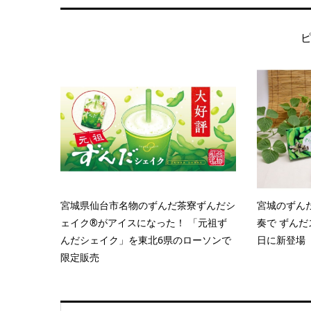
宮城県仙台市名物のずんだ茶寮ずんだシ
宮城のずん
ェイク®がアイスになった！ 「元祖ず
奏で ずんだ
んだシェイク」を東北6県のローソンで
日に新登場
限定販売