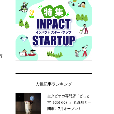
市
人気記事ランキング
生タピオカ専門店「どっと
1
堂（dot do）」 丸森町と一
関市に7月オープン！