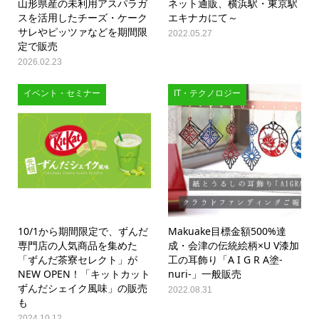
山形県産の未利用アスパラガ
ネット通販、横浜駅・東京駅
スを活用したチーズ・ケーク
エキナカにて～
サレやピッツァなどを期間限
2022.05.27
定で販売
2026.02.23
イベント・セミナー
IT・テクノロジー
10/1から期間限定で、ずんだ
Makuake目標金額500%達
専門店の人気商品を集めた
成・会津の伝統絵柄×U V漆加
「ずんだ茶寮セレクト」が
工の耳飾り「A I G R A塗-
NEW OPEN！「キットカット
nuri-」一般販売
ずんだシェイク風味」の販売
2022.08.31
も
2024.10.12