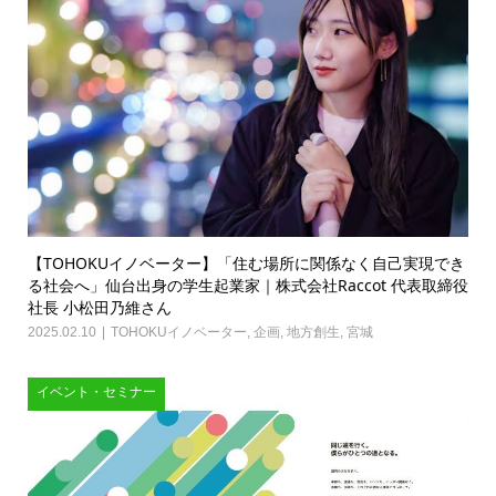
【TOHOKUイノベーター】「住む場所に関係なく自己実現でき
る社会へ」仙台出身の学生起業家｜株式会社Raccot 代表取締役
社長 小松田乃維さん
2025.02.10
TOHOKUイノベーター
,
企画
,
地方創生
,
宮城
イベント・セミナー