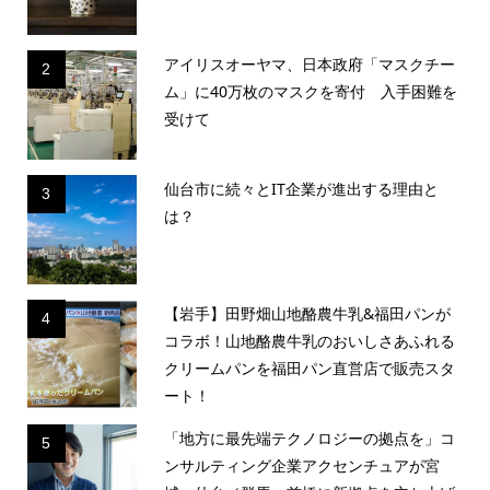
アイリスオーヤマ、日本政府「マスクチー
2
ム」に40万枚のマスクを寄付 入手困難を
受けて
仙台市に続々とIT企業が進出する理由と
3
は？
【岩手】田野畑山地酪農牛乳&福田パンが
4
コラボ！山地酪農牛乳のおいしさあふれる
クリームパンを福田パン直営店で販売スタ
ート！
「地方に最先端テクノロジーの拠点を」コ
5
ンサルティング企業アクセンチュアが宮