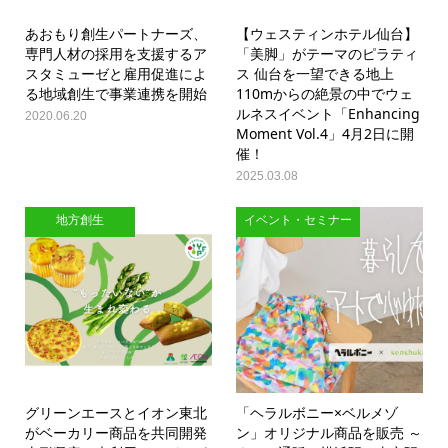
あおもり創生パートナーズ、
【ウェスティンホテル仙台】
専門人材の採用を支援するア
「美脚」がテーマのピラティ
スタミューゼと雇用促進によ
ス 仙台を一望できる地上
る地域創生で事業連携を開始
110mからの絶景の中でウェ
ルネスイベント「Enhancing
2020.06.20
Moment Vol.4」4月2日に開
催！
2025.03.08
地方創生
イベント・セミナー
グリーンエースとイオン東北
「ヘラルボニー×ベルメゾ
がベーカリー商品を共同開発
ン」オリジナル商品を販売 ～