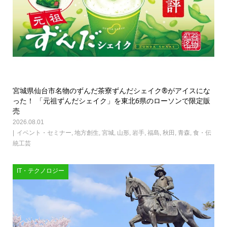
宮城県仙台市名物のずんだ茶寮ずんだシェイク®がアイスにな
った！ 「元祖ずんだシェイク」を東北6県のローソンで限定販
売
2026.08.01
イベント・セミナー
,
地方創生
,
宮城
,
山形
,
岩手
,
福島
,
秋田
,
青森
,
食・伝
統工芸
IT・テクノロジー