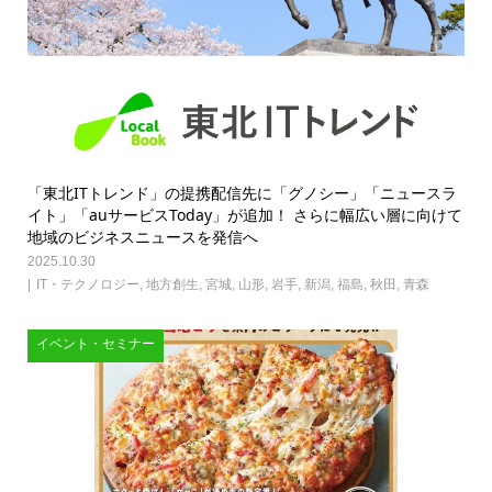
「東北ITトレンド」の提携配信先に「グノシー」「ニュースラ
イト」「auサービスToday」が追加！ さらに幅広い層に向けて
地域のビジネスニュースを発信へ
2025.10.30
IT・テクノロジー
,
地方創生
,
宮城
,
山形
,
岩手
,
新潟
,
福島
,
秋田
,
青森
イベント・セミナー