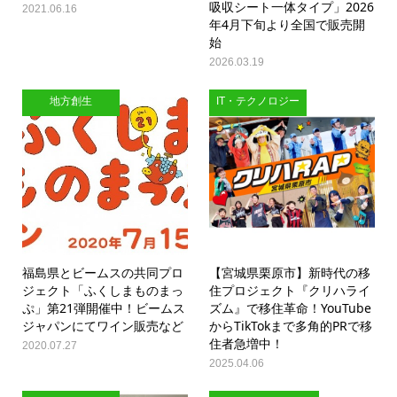
吸収シート一体タイプ」2026
2021.06.16
年4月下旬より全国で販売開
始
2026.03.19
地方創生
IT・テクノロジー
福島県とビームスの共同プロ
【宮城県栗原市】新時代の移
ジェクト「ふくしまものまっ
住プロジェクト『クリハライ
ぷ」第21弾開催中！ビームス
ズム』で移住革命！YouTube
ジャパンにてワイン販売など
からTikTokまで多角的PRで移
住者急増中！
2020.07.27
2025.04.06