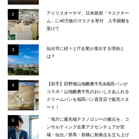
アイリスオーヤマ、日本政府「マスクチー
2
ム」に40万枚のマスクを寄付 入手困難を
受けて
仙台市に続々とIT企業が進出する理由と
3
は？
【岩手】田野畑山地酪農牛乳&福田パンが
4
コラボ！山地酪農牛乳のおいしさあふれる
クリームパンを福田パン直営店で販売スタ
ート！
「地方に最先端テクノロジーの拠点を」コ
5
ンサルティング企業アクセンチュアが宮
城・仙台／群馬・前橋に新拠点を立ち上げ