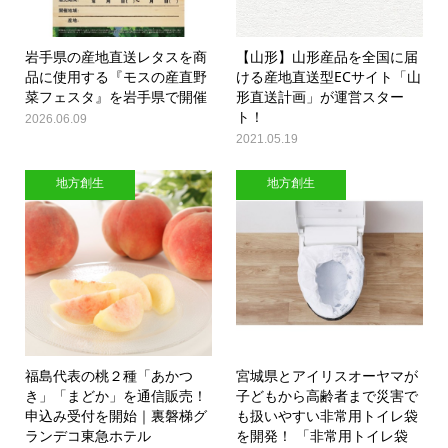
岩手県の産地直送レタスを商
【山形】山形産品を全国に届
品に使用する『モスの産直野
ける産地直送型ECサイト「山
菜フェスタ』を岩手県で開催
形直送計画」が運営スター
ト！
2026.06.09
2021.05.19
地方創生
地方創生
福島代表の桃２種「あかつ
宮城県とアイリスオーヤマが
き」「まどか」を通信販売！
子どもから高齢者まで災害で
申込み受付を開始｜裏磐梯グ
も扱いやすい非常用トイレ袋
ランデコ東急ホテル
を開発！ 「非常用トイレ袋