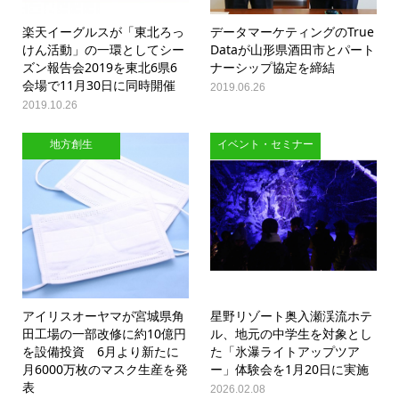
楽天イーグルスが「東北ろっ
データマーケティングのTrue
けん活動」の一環としてシー
Dataが山形県酒田市とパート
ズン報告会2019を東北6県6
ナーシップ協定を締結
会場で11月30日に同時開催
2019.06.26
2019.10.26
地方創生
イベント・セミナー
アイリスオーヤマが宮城県角
星野リゾート奥入瀬渓流ホテ
田工場の一部改修に約10億円
ル、地元の中学生を対象とし
を設備投資 6月より新たに
た「氷瀑ライトアップツア
月6000万枚のマスク生産を発
ー」体験会を1月20日に実施
表
2026.02.08