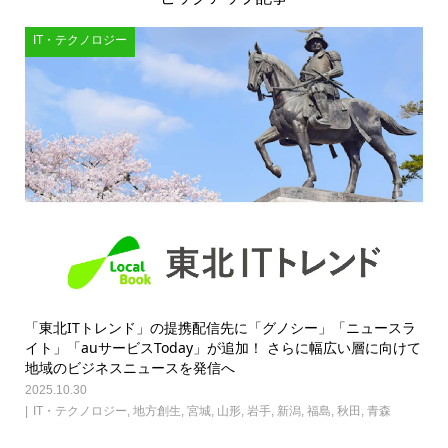
IT・テクノロジー
「東北ITトレンド」の提携配信先に「グノシー」「ニュースラ
イト」「auサービスToday」が追加！ さらに幅広い層に向けて
地域のビジネスニュースを発信へ
2025.10.30
IT・テクノロジー
,
地方創生
,
宮城
,
山形
,
岩手
,
新潟
,
福島
,
秋田
,
青森