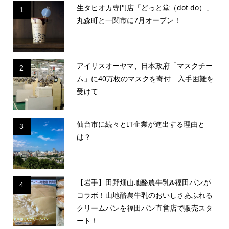
生タピオカ専門店「どっと堂（dot do）」
1
丸森町と一関市に7月オープン！
アイリスオーヤマ、日本政府「マスクチー
2
ム」に40万枚のマスクを寄付 入手困難を
受けて
仙台市に続々とIT企業が進出する理由と
3
は？
【岩手】田野畑山地酪農牛乳&福田パンが
4
コラボ！山地酪農牛乳のおいしさあふれる
クリームパンを福田パン直営店で販売スタ
ート！