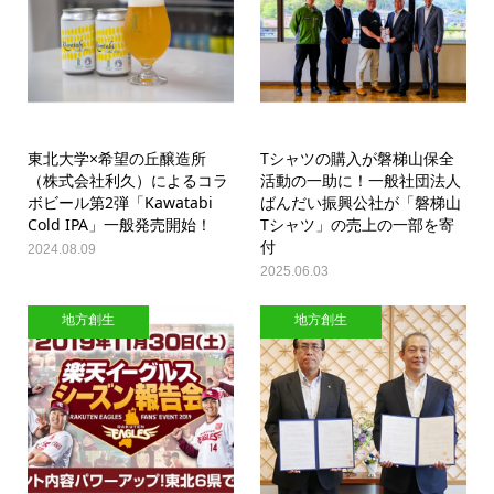
東北大学×希望の丘醸造所
Tシャツの購入が磐梯山保全
（株式会社利久）によるコラ
活動の一助に！一般社団法人
ボビール第2弾「Kawatabi
ばんだい振興公社が「磐梯山
Cold IPA」一般発売開始！
Tシャツ」の売上の一部を寄
付
2024.08.09
2025.06.03
地方創生
地方創生