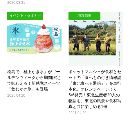
2020.03.31
イベント・セミナー
地方創生
松島で「極上かき氷」がゴー
ポケットマルシェが食材とセ
ルデンウィークから期間限定
ットの「食べもの付き情報誌
で味わえる！新感覚スイーツ
『東北食べる通信』」を単行
「飲むかき氷」も登場
本化、オレンジページより
5/6発売！東北生産者20人の
2025.04.20
物語を、東北の風景や食材写
真と共に楽しめる1冊
2021.04.20