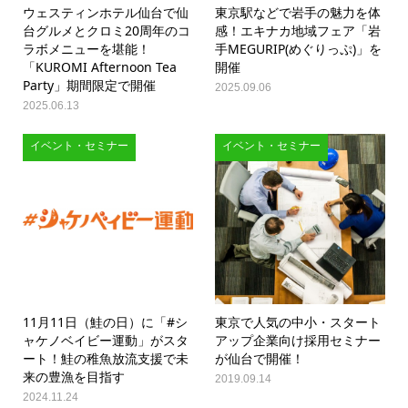
ウェスティンホテル仙台で仙
東京駅などで岩手の魅力を体
台グルメとクロミ20周年のコ
感！エキナカ地域フェア「岩
ラボメニューを堪能！
手MEGURIP(めぐりっぷ)」を
「KUROMI Afternoon Tea
開催
Party」期間限定で開催
2025.09.06
2025.06.13
イベント・セミナー
イベント・セミナー
11月11日（鮭の日）に「#シ
東京で人気の中小・スタート
ャケノベイビー運動」がスタ
アップ企業向け採用セミナー
ート！鮭の稚魚放流支援で未
が仙台で開催！
来の豊漁を目指す
2019.09.14
2024.11.24