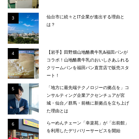
仙台市に続々とIT企業が進出する理由と
3
は？
【岩手】田野畑山地酪農牛乳&福田パンが
4
コラボ！山地酪農牛乳のおいしさあふれる
クリームパンを福田パン直営店で販売スタ
ート！
「地方に最先端テクノロジーの拠点を」コ
5
ンサルティング企業アクセンチュアが宮
城・仙台／群馬・前橋に新拠点を立ち上げ
た理由とは
らーめんチェーン「幸楽苑」が「出前館」
6
を利用したデリバリーサービスを開始