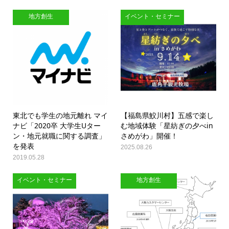
地方創生
イベント・セミナー
東北でも学生の地元離れ マイ
【福島県鮫川村】五感で楽し
ナビ「2020卒 大学生Uター
む地域体験「星紡ぎの夕べin
ン・地元就職に関する調査」
さめがわ」開催！
を発表
2025.08.26
2019.05.28
イベント・セミナー
地方創生