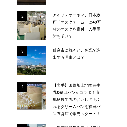
アイリスオーヤマ、日本政
2
府「マスクチーム」に40万
枚のマスクを寄付 入手困
難を受けて
仙台市に続々とIT企業が進
3
出する理由とは？
【岩手】田野畑山地酪農牛
4
乳&福田パンがコラボ！山
地酪農牛乳のおいしさあふ
れるクリームパンを福田パ
ン直営店で販売スタート！