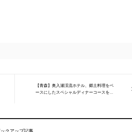
【青森】奥入瀬渓流ホテル、郷土料理をベ
ースにしたスペシャルディナーコースを...
ピックアップ記事