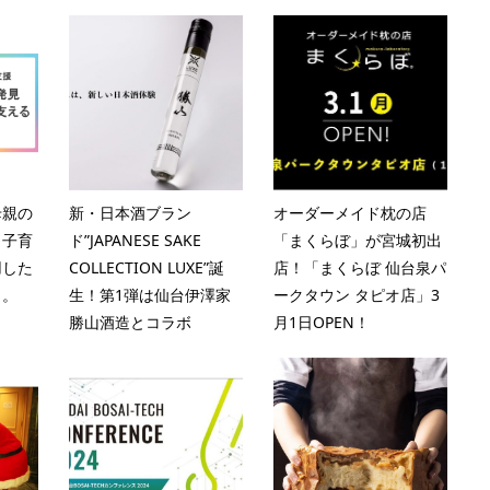
母親の
新・日本酒ブラン
オーダーメイド枕の店
、子育
ド”JAPANESE SAKE
「まくらぼ」が宮城初出
用した
COLLECTION LUXE”誕
店！「まくらぼ 仙台泉パ
ト。
生！第1弾は仙台伊澤家
ークタウン タピオ店」3
勝山酒造とコラボ
月1日OPEN！