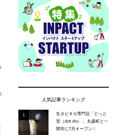
る
を
人気記事ランキング
生タピオカ専門店「どっと
1
堂（dot do）」 丸森町と一
関市に7月オープン！