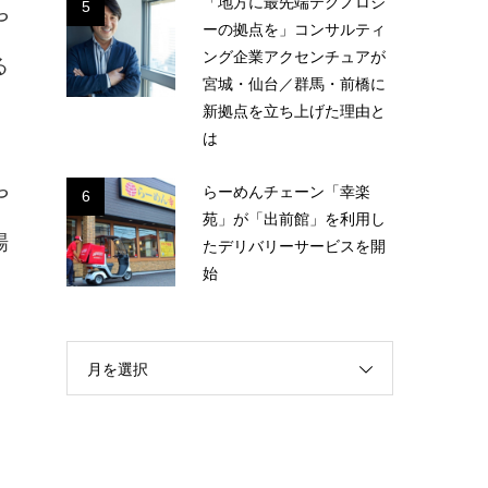
「地方に最先端テクノロジ
5
や
ーの拠点を」コンサルティ
ング企業アクセンチュアが
る
宮城・仙台／群馬・前橋に
新拠点を立ち上げた理由と
は
らーめんチェーン「幸楽
や
6
苑」が「出前館」を利用し
場
たデリバリーサービスを開
始
と
月を選択
、